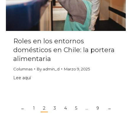
Roles en los entornos
domésticos en Chile: la portera
alimentaria
Columnas
By
admin_d
Marzo 9, 2025
Lee aquí
←
1
2
3
4
5
…
9
→