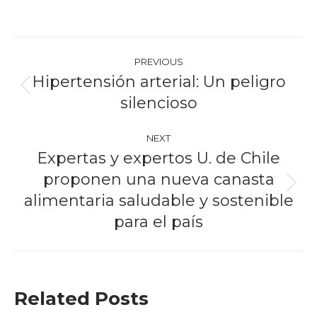
Post
PREVIOUS
navigation
Hipertensión arterial: Un peligro
Previous
silencioso
post:
NEXT
Expertas y expertos U. de Chile
proponen una nueva canasta
Next
alimentaria saludable y sostenible
post:
para el país
Related Posts