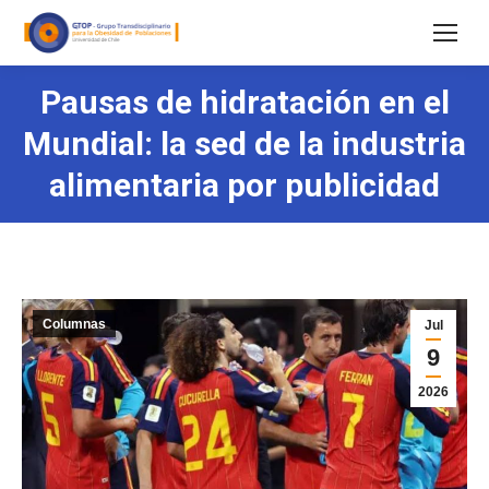
Pausas de hidratación en el
Mundial: la sed de la industria
alimentaria por publicidad
Columnas
Jul
9
2026