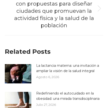
con propuestas para diseñar
ciudades que promuevan la
Next
post:
actividad física y la salud de la
población
Related Posts
La lactancia materna: una invitación a
ampliar la visión de la salud integral
Agosto 6, 2026
Redefiniendo el autocuidado en la
obesidad: una mirada transdisciplinaria
Julio 27, 2026