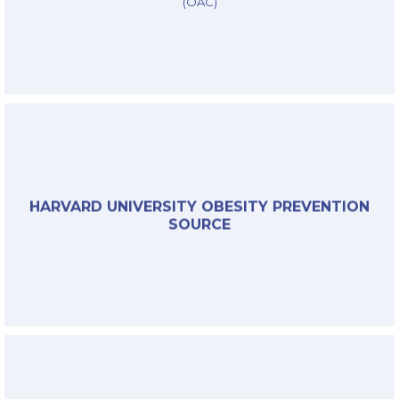
(OAC)
Link
§
HARVARD UNIVERSITY OBESITY PREVENTION
SOURCE
Link