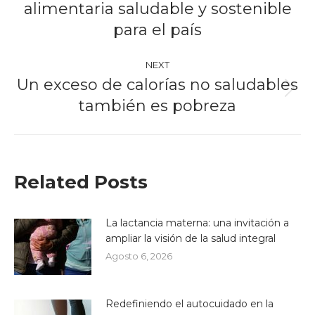
alimentaria saludable y sostenible
post:
para el país
NEXT
Un exceso de calorías no saludables
Next
también es pobreza
post:
Related Posts
La lactancia materna: una invitación a
ampliar la visión de la salud integral
Agosto 6, 2026
Redefiniendo el autocuidado en la