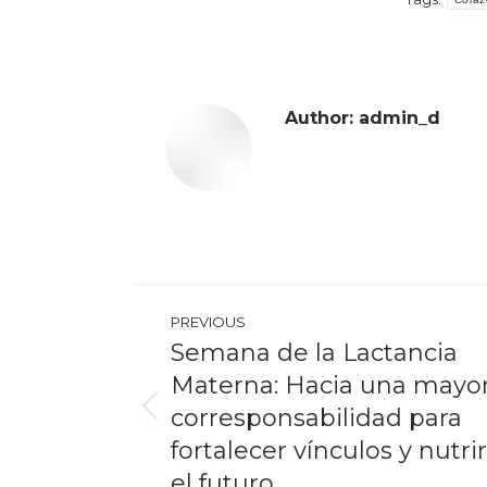
Author:
admin_d
Post
PREVIOUS
navigation
Semana de la Lactancia
Materna: Hacia una mayo
corresponsabilidad para
Previous
post:
fortalecer vínculos y nutrir
el futuro