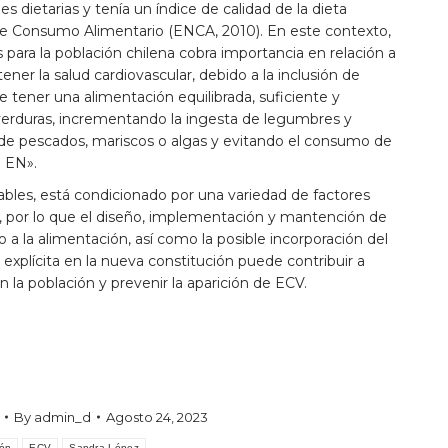
s dietarias y tenía un índice de calidad de la dieta
de Consumo Alimentario (ENCA, 2010). En este contexto,
s para la población chilena cobra importancia en relación a
er la salud cardiovascular, debido a la inclusión de
e tener una alimentación equilibrada, suficiente y
erduras, incrementando la ingesta de legumbres y
e pescados, mariscos o algas y evitando el consumo de
S EN».
dables, está condicionado por una variedad de factores
s, por lo que el diseño, implementación y mantención de
o a la alimentación, así como la posible incorporación del
xplícita en la nueva constitución puede contribuir a
la población y prevenir la aparición de ECV.
By
admin_d
Agosto 24, 2023
ón
ECV
Sandra López