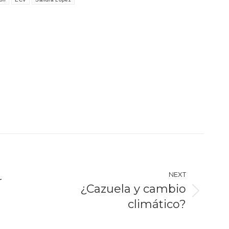
NEXT
r
¿Cazuela y cambio
Next
climático?
post: