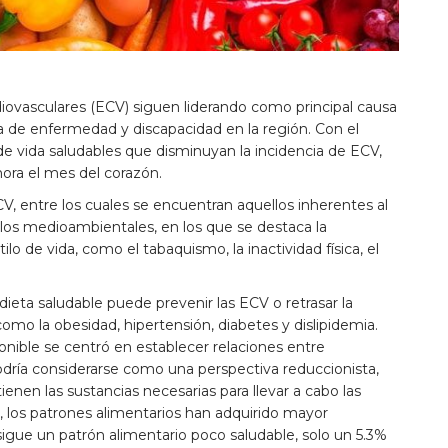
iovasculares (ECV) siguen liderando como principal causa
a de enfermedad y discapacidad en la región. Con el
de vida saludables que disminuyan la incidencia de ECV,
ra el mes del corazón.
CV, entre los cuales se encuentran aquellos inherentes al
a; los medioambientales, en los que se destaca la
lo de vida, como el tabaquismo, la inactividad física, el
dieta saludable puede prevenir las ECV o retrasar la
como la obesidad, hipertensión, diabetes y dislipidemia.
nible se centró en establecer relaciones entre
podría considerarse como una perspectiva reduccionista,
nen las sustancias necesarias para llevar a cabo las
XI, los patrones alimentarios han adquirido mayor
sigue un patrón alimentario poco saludable, solo un 5.3%