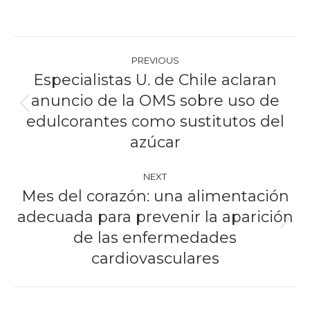
Post
PREVIOUS
navigation
Especialistas U. de Chile aclaran
anuncio de la OMS sobre uso de
Previous
edulcorantes como sustitutos del
post:
azúcar
NEXT
Mes del corazón: una alimentación
adecuada para prevenir la aparición
Next
de las enfermedades
post:
cardiovasculares