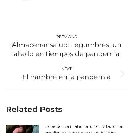
Post
PREVIOUS
navigation
Almacenar salud: Legumbres, un
Previous
aliado en tiempos de pandemia
post:
NEXT
El hambre en la pandemia
Next
post:
Related Posts
La lactancia materna: una invitación a