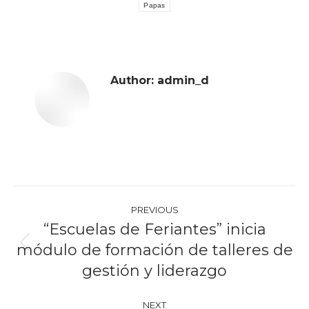
Papas
Author:
admin_d
Post
PREVIOUS
navigation
“Escuelas de Feriantes” inicia
módulo de formación de talleres de
Previous
post:
gestión y liderazgo
NEXT