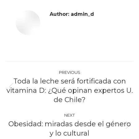
Author:
admin_d
Post
PREVIOUS
navigation
Toda la leche será fortificada con
vitamina D: ¿Qué opinan expertos U.
Previous
post:
de Chile?
NEXT
Obesidad: miradas desde el género
Next
y lo cultural
post: