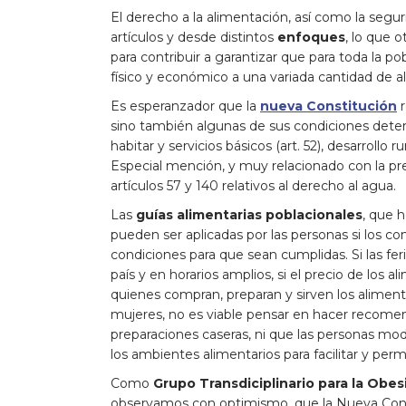
El derecho a la alimentación, así como la segur
artículos y desde distintos
enfoques
, lo que 
para contribuir a garantizar que para toda la po
físico y económico a una variada cantidad de al
Es esperanzador que la
nueva Constitución
r
sino también algunas de sus condiciones deter
habitar y servicios básicos (art. 52), desarrollo rura
Especial mención, y muy relacionado con la p
artículos 57 y 140 relativos al derecho al agua.
Las
guías alimentarias poblacionales
, que 
pueden ser aplicadas por las personas si los co
condiciones para que sean cumplidas. Si las fe
país y en horarios amplios, si el precio de los al
quienes compran, preparan y sirven los alimento
mujeres, no es viable pensar en hacer recom
preparaciones caseras, ni que las personas mod
los ambientes alimentarios para facilitar y perm
Como
Grupo Transdiciplinario para la Obe
observamos con optimismo, que la Nueva Const