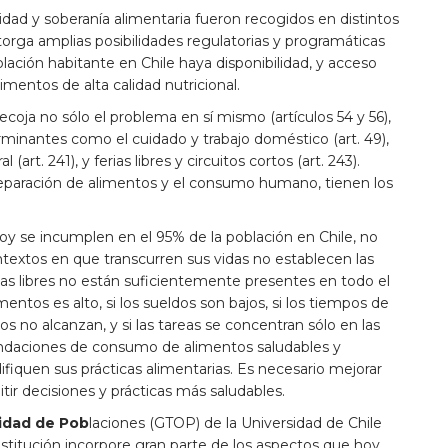
idad y soberanía alimentaria fueron recogidos en distintos
otorga amplias posibilidades regulatorias y programáticas
blación habitante en Chile haya disponibilidad, y acceso
imentos de alta calidad nutricional.
ecoja no sólo el problema en sí mismo (artículos 54 y 56),
minantes como el cuidado y trabajo doméstico (art. 49),
l (art. 241), y ferias libres y circuitos cortos (art. 243).
reparación de alimentos y el consumo humano, tienen los
hoy se incumplen en el 95% de la población en Chile, no
ntextos en que transcurren sus vidas no establecen las
rias libres no están suficientemente presentes en todo el
imentos es alto, si los sueldos son bajos, si los tiempos de
s no alcanzan, y si las tareas se concentran sólo en las
endaciones de consumo de alimentos saludables y
ifiquen sus prácticas alimentarias. Es necesario mejorar
itir decisiones y prácticas más saludables.
sidad de Pob
laciones (GTOP) de la Universidad de Chile
itución incorpore gran parte de los aspectos que hoy