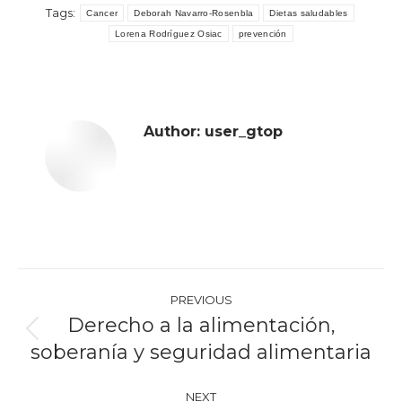
Tags:
Cancer
Deborah Navarro-Rosenbla
Dietas saludables
Lorena Rodríguez Osiac
prevención
Author:
user_gtop
Post
PREVIOUS
navigation
Derecho a la alimentación,
Previous
soberanía y seguridad alimentaria
post:
NEXT