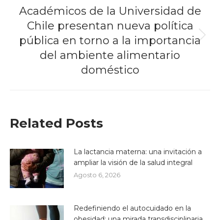
Académicos de la Universidad de
Chile presentan nueva política
pública en torno a la importancia
Next
post:
del ambiente alimentario
doméstico
Related Posts
La lactancia materna: una invitación a
ampliar la visión de la salud integral
Agosto 6, 2026
Redefiniendo el autocuidado en la
obesidad: una mirada transdisciplinaria