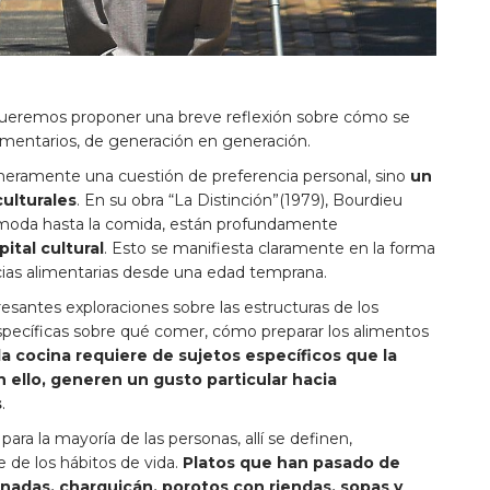
queremos proponer una breve reflexión sobre cómo se
limentarios, de generación en generación.
meramente una cuestión de preferencia personal, sino
un
culturales
. En su obra “La Distinción”(1979), Bourdieu
 moda hasta la comida, están profundamente
pital cultural
. Esto se manifiesta claramente en la forma
cias alimentarias desde una edad temprana.
resantes exploraciones sobre las estructuras de los
ecíficas sobre qué comer, cómo preparar los alimentos
a cocina requiere de sujetos específicos que la
 ello, generen un gusto particular hacia
s
.
 para la mayoría de las personas, allí se definen,
de los hábitos de vida.
Platos que han pasado de
nadas, charquicán, porotos con riendas, sopas y