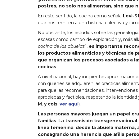
postres, no solo nos alimentan, sino que n
En este sentido, la cocina como señala
Levi-S
que nos remiten a una historia colectiva y fa
No obstante, los estudios sobre las genealogías
escasas como campo de exploración y, más allá
cocina de las abuelas
”,
es importante recon
los productos alimenticios y técnicas de p
que organizan los procesos asociados a la
cocinas
.
A nivel nacional, hay incipientes aproximacio
con quienes se adquieren las prácticas aliment
para que las recomendaciones, intervenciones 
apropiadas y factibles, respetando la identidad y
M
.
y cols
,
ver aquí
).
Las personas mayores juegan un papel cruc
familias
.
La transmisión transgeneracional 
línea femenina
:
desde la abuela materna, a 
consagrando una herencia que afilia pers