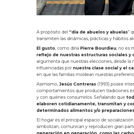
A propósito del
“día de abuelos y abuelas
” 
transmiten las dinámicas, prácticas y hábitos a
El gusto
, como diría
Pierre Bourdieu
, no es 
reflejo de nuestras estructuras sociales y 
argumenta que nuestras elecciones, desde la
influenciadas por
nuestra clase social y el ca
en que las familias moldean nuestras preferen
Asimismo,
Jesús Contreras
(1993) posee inte
comportamientos que producen tradiciones esp
y con quiénes consumirlos. Señalando que
tod
elaboren cotidianamente, transmitan y con
determinados alimentos y/o preparacione
El hogar es el principal espacio de socialización
simbolizan, comunican y reproducen gran parte 
generación en generación, como las carbo