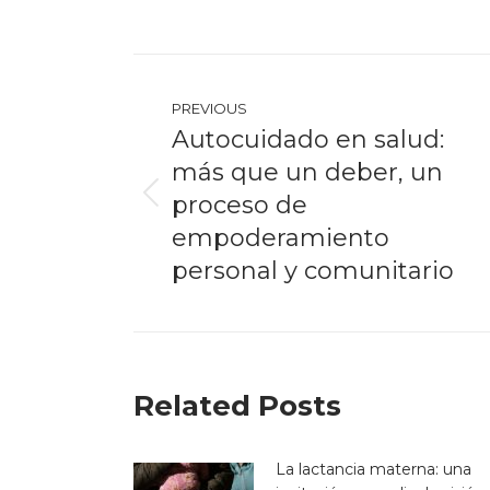
Post
navigation
PREVIOUS
Autocuidado en salud:
más que un deber, un
proceso de
Previous
post:
empoderamiento
personal y comunitario
Related Posts
La lactancia materna: una