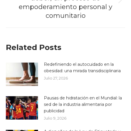
Next
empoderamiento personal y
post:
comunitario
Related Posts
Redefiniendo el autocuidado en la
obesidad: una mirada transdisciplinaria
Julio 27, 2026
Pausas de hidratación en el Mundial: la
sed de la industria alimentaria por
publicidad
Julio 9, 2026