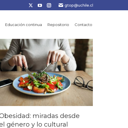
gtop@uchile.cl
X
YouTube
Instagram
page
page
page
opens
opens
opens
Educación continua
Repositorio
Contacto
in
in
in
new
new
new
window
window
window
Obesidad: miradas desde
el género y lo cultural