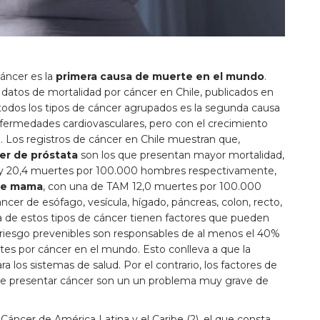
áncer es la
primera causa de muerte en el mundo
.
s datos de mortalidad por cáncer en Chile, publicados en
odos los tipos de cáncer agrupados es la segunda causa
fermedades cardiovasculares, pero con el crecimiento
. Los registros de cáncer en Chile muestran que,
er de próstata
son los que presentan mayor mortalidad,
7 y 20,4 muertes por 100.000 hombres respectivamente,
de mama
, con una de TAM 12,0 muertes por 100.000
cer de esófago, vesícula, hígado, páncreas, colon, recto,
ía de estos tipos de cáncer tienen factores que pueden
e riesgo prevenibles son responsables de al menos el 40%
rtes por cáncer en el mundo. Esto conlleva a que la
ra los sistemas de salud. Por el contrario, los factores de
 de presentar cáncer son un un problema muy grave de
Cáncer de América Latina y el Caribe (2), el que consta