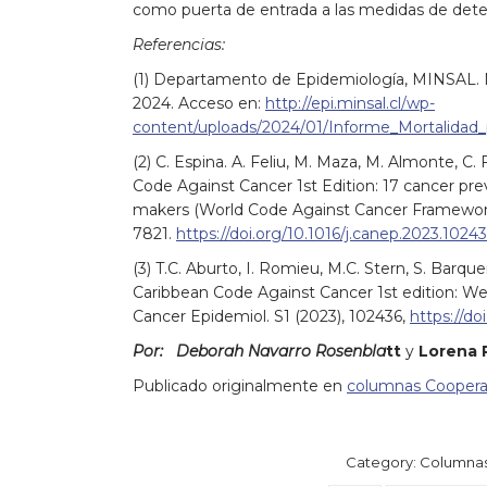
como puerta de entrada a las medidas de detec
Referencias:
(1) Departamento de Epidemiología, MINSAL. M
2024. Acceso en:
http://epi.minsal.cl/wp-
content/uploads/2024/01/Informe_Mortalidad
(2) C. Espina. A. Feliu, M. Maza, M. Almonte, C.
Code Against Cancer 1st Edition: 17 cancer pr
makers (World Code Against Cancer Framework)
7821.
https://doi.org/10.1016/j.canep.2023.1024
(3) T.C. Aburto, I. Romieu, M.C. Stern, S. Barquer
Caribbean Code Against Cancer 1st edition: Weig
Cancer Epidemiol. S1 (2023), 102436,
https://do
Por:
Deborah Navarro Rosenbla
tt
y
Lorena 
Publicado originalmente en
columnas Coopera
Category:
Columna