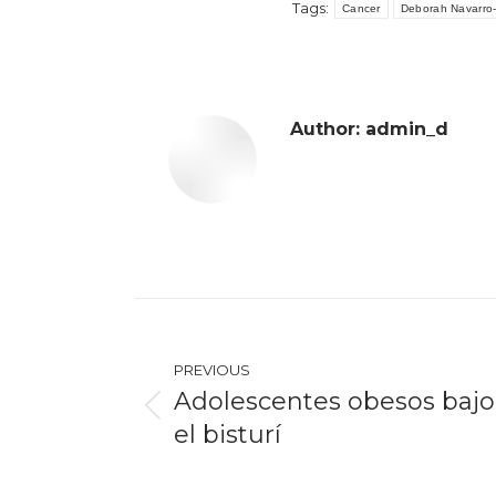
Tags:
Cancer
Deborah Navarro
Author:
admin_d
Post
navigation
PREVIOUS
Adolescentes obesos bajo
Previous
el bisturí
post: