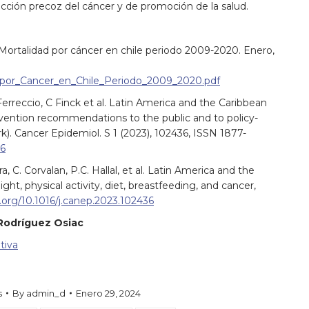
ción precoz del cáncer y de promoción de la salud.
ortalidad por cáncer en chile periodo 2009-2020. Enero,
_por_Cancer_en_Chile_Periodo_2009_2020.pdf
 Ferreccio, C Finck et al. Latin America and the Caribbean
evention recommendations to the public and to policy-
. Cancer Epidemiol. S 1 (2023), 102436, ISSN 1877-
36
a, C. Corvalan, P.C. Hallal, et al. Latin America and the
ht, physical activity, diet, breastfeeding, and cancer,
i.org/10.1016/j.canep.2023.102436
Rodríguez Osiac
tiva
s
By
admin_d
Enero 29, 2024