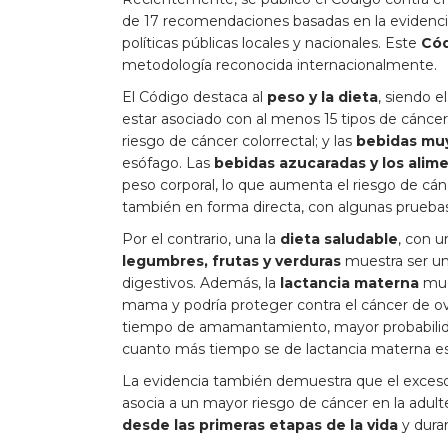
de 17 recomendaciones basadas en la evidencia
políticas públicas locales y nacionales. Este
Cód
metodología reconocida internacionalmente.
El Código destaca al
peso y la dieta
, siendo 
estar asociado con al menos 15 tipos de cáncer.
riesgo de cáncer colorrectal; y las
bebidas muy
esófago. Las
bebidas azucaradas y los alim
peso corporal, lo que aumenta el riesgo de cán
también en forma directa, con algunas pruebas
Por el contrario, una la
dieta saludable
, con u
legumbres, frutas y verduras
muestra ser un 
digestivos. Además, la
lactancia materna
mues
mama y podría proteger contra el cáncer de ov
tiempo de amamantamiento, mayor probabilidad 
cuanto más tiempo se de lactancia materna es 
La evidencia también demuestra que el exceso d
asocia a un mayor riesgo de cáncer en la adult
desde las primeras etapas de la vida
y duran