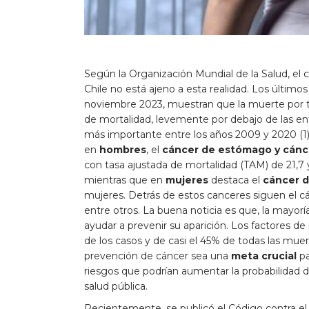
Según la Organización Mundial de la Salud, el c
Chile no está ajeno a esta realidad. Los último
noviembre 2023, muestran que la muerte por t
de mortalidad, levemente por debajo de las en
más importante entre los años 2009 y 2020 (1)
en
hombres
, el
cáncer de estómago y cánc
con tasa ajustada de mortalidad (TAM) de 21,
mientras que en
mujeres
destaca el
cáncer 
mujeres. Detrás de estos canceres siguen el cán
entre otros. La buena noticia es que, la mayor
ayudar a prevenir su aparición. Los factores d
de los casos y de casi el 45% de todas las mue
prevención de cáncer sea una
meta crucial
pa
riesgos que podrían aumentar la probabilidad
salud pública.
Recientemente, se publicó el Código contra el 