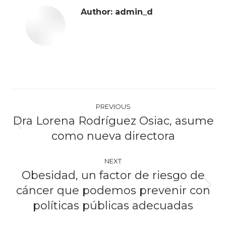
Author:
admin_d
Post
PREVIOUS
navigation
Dra Lorena Rodríguez Osiac, asume
Previous
como nueva directora
post:
NEXT
Obesidad, un factor de riesgo de
cáncer que podemos prevenir con
Next
post:
políticas públicas adecuadas