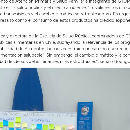
o de Atención Primaria y Salud Familiar e integrante de GTOP y d
to en la salud pública y el medio ambiente. “Los alimentos ultra
o transmisibles y el cambio climático se retroalimentan. Es urg
n resaltó cómo el consumo de estos productos ha crecido expone
ca y directora de la Escuela de Salud Pública, coordinadora de 
 públicas alimentarias en Chile, subrayando la relevancia de los pr
ublicidad de Alimentos, hemos construido un camino que reconoce
imentación saludable”. Sin embargo, el cambio climático y la co
dad desde sus determinantes más estructurales”, señaló Rodrígu