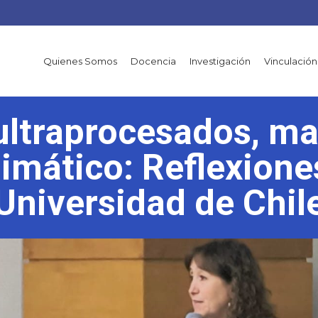
Quienes Somos
Docencia
Investigación
Vinculación
ultraprocesados, mal
imático: Reflexione
Universidad de Chil