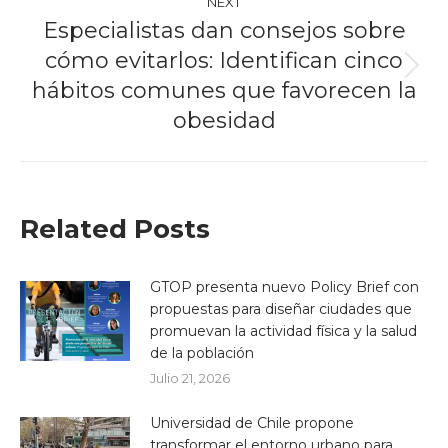
NEXT
Especialistas dan consejos sobre
cómo evitarlos: Identifican cinco
Next
hábitos comunes que favorecen la
post:
obesidad
Related Posts
GTOP presenta nuevo Policy Brief con
propuestas para diseñar ciudades que
promuevan la actividad física y la salud
de la población
Julio 21, 2026
Universidad de Chile propone
transformar el entorno urbano para