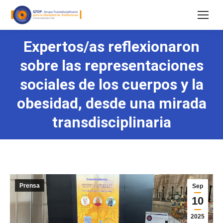
Expertos/as reflexionaron
sobre las representaciones
sociales de los cuerpos y la
obesidad, desde una mirada
transdisciplinaria
Prensa
Sep
10
2025