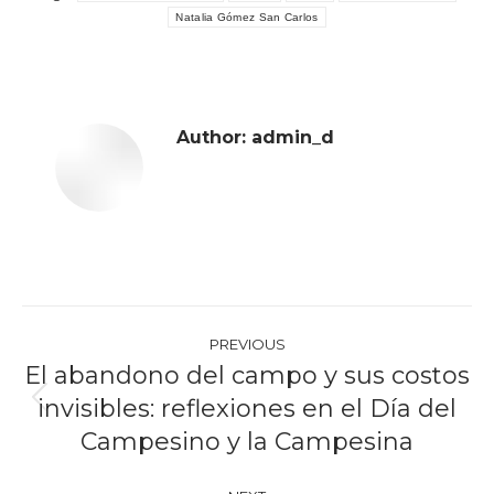
Natalia Gómez San Carlos
Author:
admin_d
Post
PREVIOUS
navigation
El abandono del campo y sus costos
invisibles: reflexiones en el Día del
Previous
post:
Campesino y la Campesina