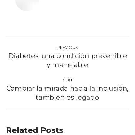
Post
PREVIOUS
navigation
Diabetes: una condición prevenible
Previous
y manejable
post:
NEXT
Cambiar la mirada hacia la inclusión,
Next
también es legado
post:
Related Posts