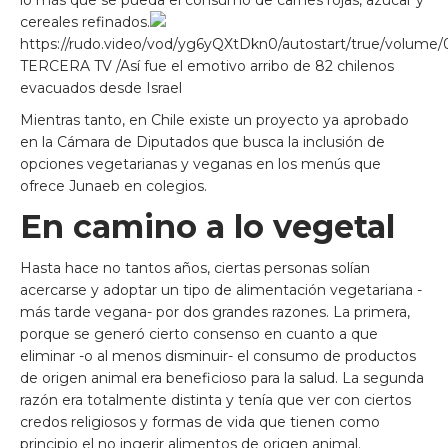
lo más que se pueda el consumo de carnes rojas, azúcar y
cereales refinados.
https://rudo.video/vod/yg6yQXtDkn0/autostart/true/volume
TERCERA TV /Así fue el emotivo arribo de 82 chilenos
evacuados desde Israel
Mientras tanto, en Chile existe un proyecto ya aprobado
en la Cámara de Diputados que busca la inclusión de
opciones vegetarianas y veganas en los menús que
ofrece Junaeb en colegios.
En camino a lo vegetal
Hasta hace no tantos años, ciertas personas solían
acercarse y adoptar un tipo de alimentación vegetariana -
más tarde vegana- por dos grandes razones. La primera,
porque se generó cierto consenso en cuanto a que
eliminar -o al menos disminuir- el consumo de productos
de origen animal era beneficioso para la salud. La segunda
razón era totalmente distinta y tenía que ver con ciertos
credos religiosos y formas de vida que tienen como
principio el no ingerir alimentos de origen animal.