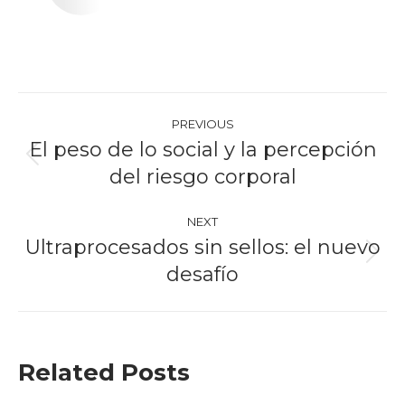
Post
PREVIOUS
navigation
El peso de lo social y la percepción
Previous
del riesgo corporal
post:
NEXT
Ultraprocesados sin sellos: el nuevo
Next
desafío
post:
Related Posts