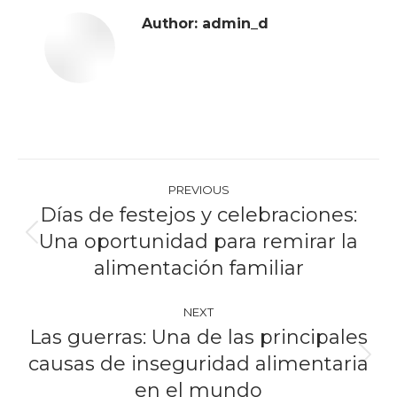
Author:
admin_d
Post
PREVIOUS
navigation
Días de festejos y celebraciones:
Una oportunidad para remirar la
Previous
post:
alimentación familiar
NEXT
Las guerras: Una de las principales
causas de inseguridad alimentaria
Next
post:
en el mundo