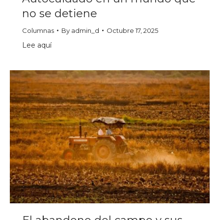
no se detiene
Columnas
By
admin_d
Octubre 17, 2025
Lee aquí